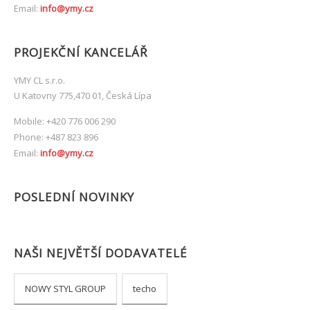
Email:
info@ymy.cz
PROJEKČNÍ KANCELÁŘ
YMY CL s.r.o.
U Katovny 775,470 01, Česká Lípa
Mobile: +420 776 006 290
Phone: +487 823 896
Email:
info@ymy.cz
POSLEDNÍ NOVINKY
NAŠI NEJVĚTŠÍ DODAVATELÉ
NOWY STYL GROUP
techo