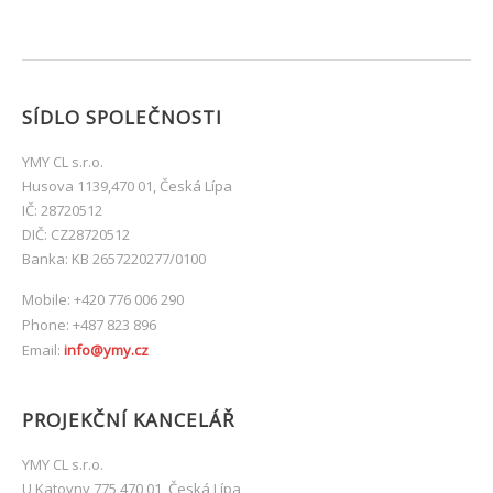
SÍDLO SPOLEČNOSTI
YMY CL s.r.o.
Husova 1139,470 01, Česká Lípa
IČ: 28720512
DIČ: CZ28720512
Banka: KB 2657220277/0100
Mobile: +420 776 006 290
Phone: +487 823 896
Email:
info@ymy.cz
PROJEKČNÍ KANCELÁŘ
YMY CL s.r.o.
U Katovny 775,470 01, Česká Lípa