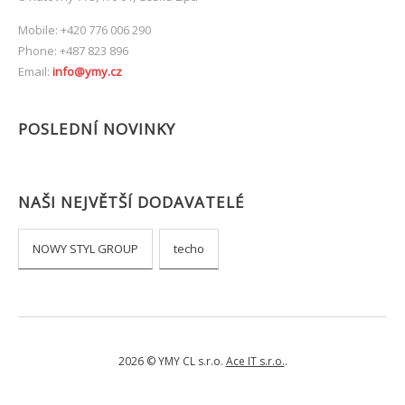
Mobile: +420 776 006 290
Phone: +487 823 896
Email:
info@ymy.cz
POSLEDNÍ NOVINKY
NAŠI NEJVĚTŠÍ DODAVATELÉ
NOWY STYL GROUP
techo
2026 © YMY CL s.r.o.
Ace IT s.r.o.
.